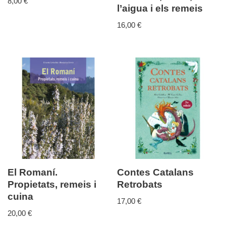
8,00
€
l’aigua i els remeis
16,00
€
El Romaní.
Contes Catalans
Propietats, remeis i
Retrobats
cuina
17,00
€
20,00
€