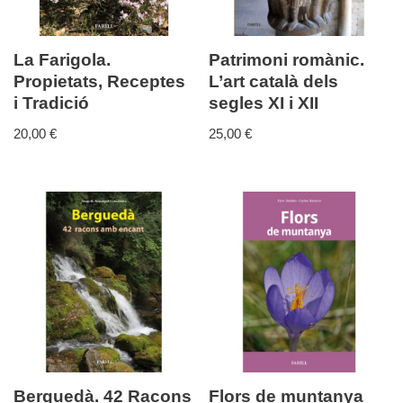
La Farigola.
Patrimoni romànic.
Propietats, Receptes
L’art català dels
i Tradició
segles XI i XII
20,00
€
25,00
€
Berguedà. 42 Racons
Flors de muntanya