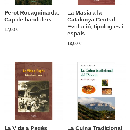
Perot Rocaguinarda.
La Masia a la
Cap de bandolers
Catalunya Central.
Evolució, tipologies i
17,00
€
espais.
18,00
€
La Vida a Pagès.
La Cuina Tradicional