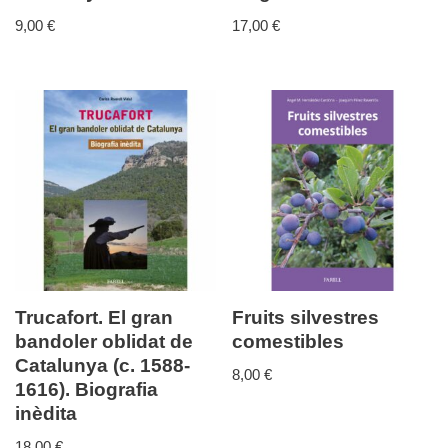
9,00
€
17,00
€
Trucafort. El gran
Fruits silvestres
bandoler oblidat de
comestibles
Catalunya (c. 1588-
8,00
€
1616). Biografia
inèdita
18,00
€