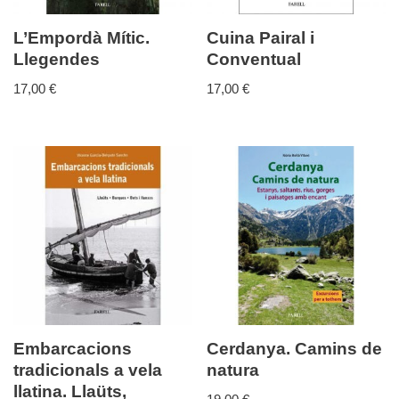
L’Empordà Mític.
Cuina Pairal i
Llegendes
Conventual
17,00
€
17,00
€
Embarcacions
Cerdanya. Camins de
tradicionals a vela
natura
llatina. Llaüts,