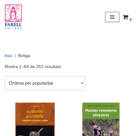
Vés
0
al
contingut
Inici
\
Botiga
Mostra 1–64 de 252 resultats