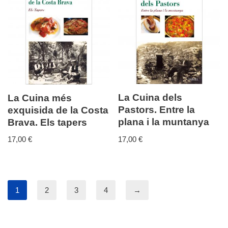
La Cuina dels
La Cuina més
Pastors. Entre la
exquisida de la Costa
plana i la muntanya
Brava. Els tapers
17,00
€
17,00
€
1
2
3
4
→