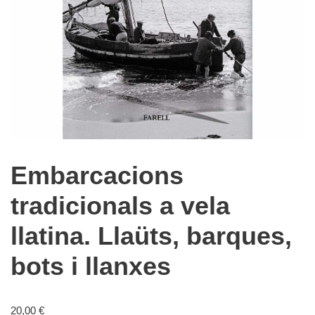
Embarcacions
tradicionals a vela
llatina. Llaüts, barques,
bots i llanxes
20,00
€