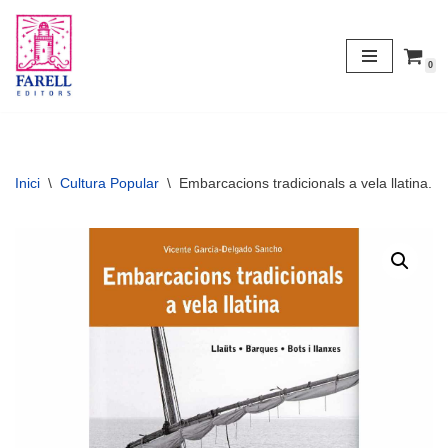
Vés
0
al
contingut
Inici
\
Cultura Popular
\
Embarcacions tradicionals a vela llatina. Ll