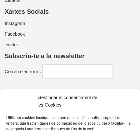
Cistella
Xarxes Socials
Instagram
Facebook
Twitter
Subscriu-te a la newsletter
Correu electrònic:
He llegit i estic d'acord amb la política de privacitat
Gestionar el consentiment de
les Cookies
Utilitzem cookies tècniques, de personalització i anàlisi, pròpies i de
tercers, que tracten dades de connexió i/o del dispositiu per a facilitar-li la
Contacte
navegació i analitzar estadístiques de l'ús de la web.