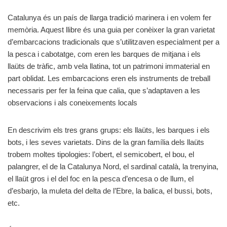
Catalunya és un país de llarga tradició marinera i en volem fer
memòria. Aquest llibre és una guia per conèixer la gran varietat
d’embarcacions tradicionals que s’utilitzaven especialment per a
la pesca i cabotatge, com eren les barques de mitjana i els
llaüts de tràfic, amb vela llatina, tot un patrimoni immaterial en
part oblidat. Les embarcacions eren els instruments de treball
necessaris per fer la feina que calia, que s’adaptaven a les
observacions i als coneixements locals
En descrivim els tres grans grups: els llaüts, les barques i els
bots, i les seves varietats. Dins de la gran família dels llaüts
trobem moltes tipologies: l’obert, el semicobert, el bou, el
palangrer, el de la Catalunya Nord, el sardinal català, la trenyina,
el llaüt gros i el del foc en la pesca d’encesa o de llum, el
d’esbarjo, la muleta del delta de l’Ebre, la balica, el bussi, bots,
etc.