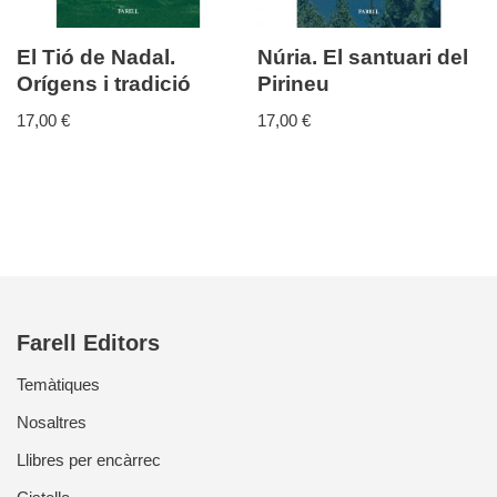
El Tió de Nadal.
Núria. El santuari del
Orígens i tradició
Pirineu
17,00
€
17,00
€
Farell Editors
Temàtiques
Nosaltres
Llibres per encàrrec