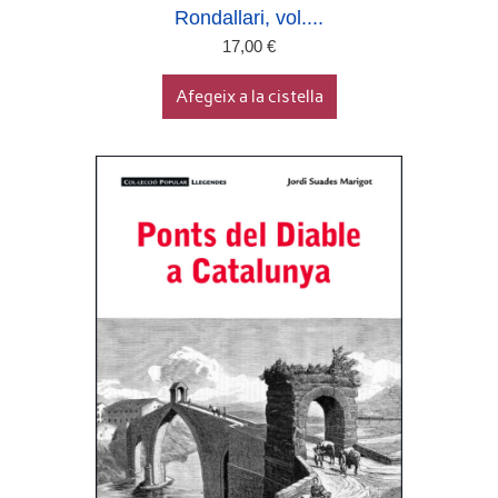
Rondallari, vol....
17,00
€
Afegeix a la cistella