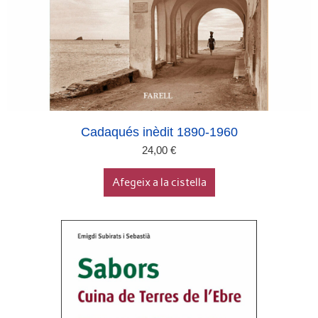
Cadaqués inèdit 1890-1960
24,00
€
Afegeix a la cistella