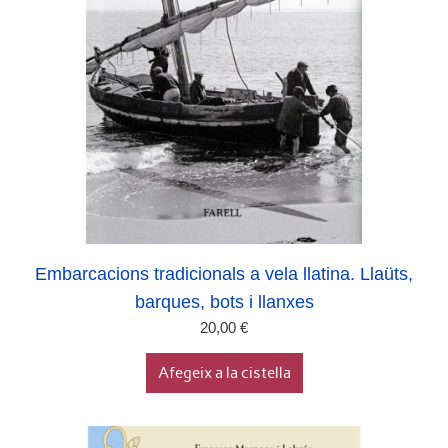
Embarcacions tradicionals a vela llatina. Llaüts,
barques, bots i llanxes
20,00
€
Afegeix a la cistella