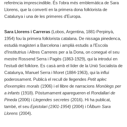
referència imprescindible. És l’obra més emblemàtica de Sara
Llorens, que la convertí en la primera dona folklorista de
Catalunya i una de les primeres d’Europa.
Sara Llorens i Carreras
(Lobos, Argentina, 1881-Perpinyà,
1954) fou la primera folklorista catalana. De nissaga pinedenca,
estudià magisteri a Barcelona i amplià estudis a l’Escola
d’Institutrius i Altres Carreres per a la Dona, on conegué el seu
mestre Rossend Serra i Pagès (1863-1929), qui la introduí en
l’estudi del folklore. Es casà amb el líder de la Unió Socialista de
Catalunya, Manuel Serra i Moret (1884-1963), qui la influí
poderosament. Publicà el recull de llegendes
Petit aplec
d’exemples morals
(1906) i el llibre de narracions
Monòlegs per
a infants
(1918). Pòstumament aparegueren el
Rondallari de
Pineda
(2006) i
Llegendes secretes
(2016). Hi ha publicat,
també, el seu
Epistolari (1901-1954)
(2004) i l’
Àlbum Sara
Llorens
(2004).