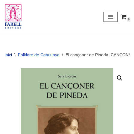
Vés
0
al
contingut
Inici
\
Folklore de Catalunya
\
El cançoner de Pineda. CANÇONS