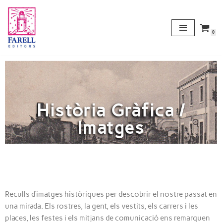
Vés
0
al
contingut
Història Gràfica /
Imatges
Reculls d’imatges històriques per descobrir el nostre passat en
una mirada. Els rostres, la gent, els vestits, els carrers i les
places, les festes i els mitjans de comunicació ens remarquen