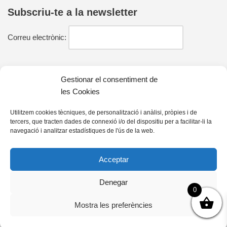
Subscriu-te a la newsletter
Correu electrònic:
He llegit i estic d'acord amb la política de privacitat
Gestionar el consentiment de
les Cookies
Utilitzem cookies tècniques, de personalització i anàlisi, pròpies i de
tercers, que tracten dades de connexió i/o del dispositiu per a facilitar-li la
Contacte
navegació i analitzar estadístiques de l'ús de la web.
farell@farelleditors.cat
Acceptar
93 833 33 25
Denegar
C/ Mossèn Joan Orriols, 79
0
08295 Sant Vicenç de Castellet (Barcelona)
Mostra les preferències