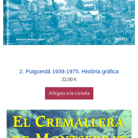
2. Puigcerdà 1939-1975. Història gràfica
22,00
€
Afegeix a la cistella