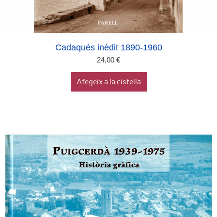
Cadaqués inèdit 1890-1960
24,00
€
Afegeix a la cistella