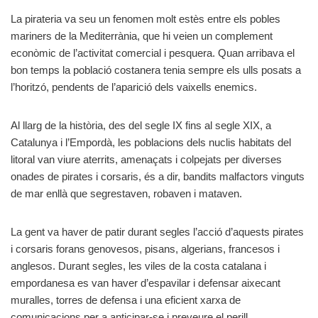
La pirateria va seu un fenomen molt estès entre els pobles
mariners de la Mediterrània, que hi veien un complement
econòmic de l’activitat comercial i pesquera. Quan arribava el
bon temps la població costanera tenia sempre els ulls posats a
l’horitzó, pendents de l’aparició dels vaixells enemics.
Al llarg de la història, des del segle IX fins al segle XIX, a
Catalunya i l’Empordà, les poblacions dels nuclis habitats del
litoral van viure aterrits, amenaçats i colpejats per diverses
onades de pirates i corsaris, és a dir, bandits malfactors vinguts
de mar enllà que segrestaven, robaven i mataven.
La gent va haver de patir durant segles l’acció d’aquests pirates
i corsaris forans genovesos, pisans, algerians, francesos i
anglesos. Durant segles, les viles de la costa catalana i
empordanesa es van haver d’espavilar i defensar aixecant
muralles, torres de defensa i una eficient xarxa de
comunicacions per a anticipar-se i preveure el perill.