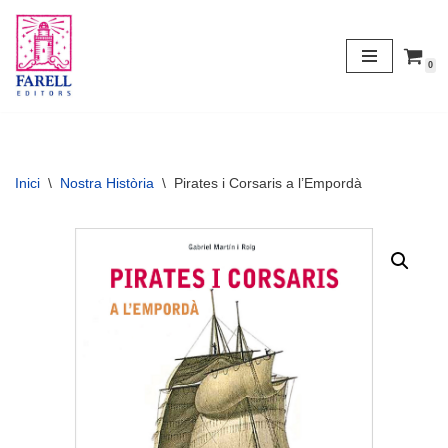
Vés
0
al
contingut
Inici
\
Nostra Història
\
Pirates i Corsaris a l’Empordà