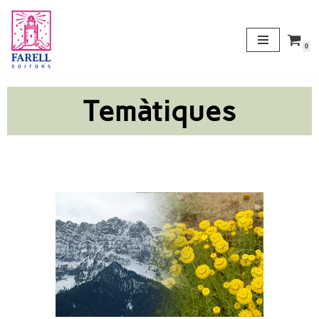
Vés
0
al
contingut
Temàtiques