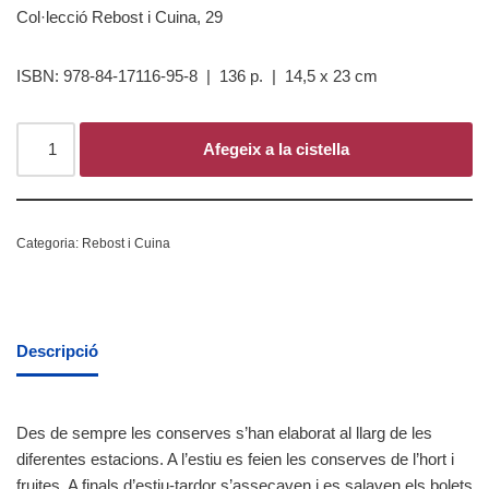
Col·lecció Rebost i Cuina, 29
ISBN: 978-84-17116-95-8 | 136 p. | 14,5 x 23 cm
Afegeix a la cistella
Categoria:
Rebost i Cuina
Descripció
Des de sempre les conserves s’han elaborat al llarg de les
diferentes estacions. A l’estiu es feien les conserves de l’hort i
fruites. A finals d’estiu-tardor s’assecaven i es salaven els bolets