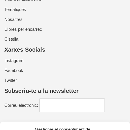
Temàtiques
Nosaltres
Llibres per encàrrec
Cistella
Xarxes Socials
Instagram
Facebook
Twitter
Subscriu-te a la newsletter
Correu electrònic:
He llegit i estic d'acord amb la política de privacitat
Gestionar el consentiment de