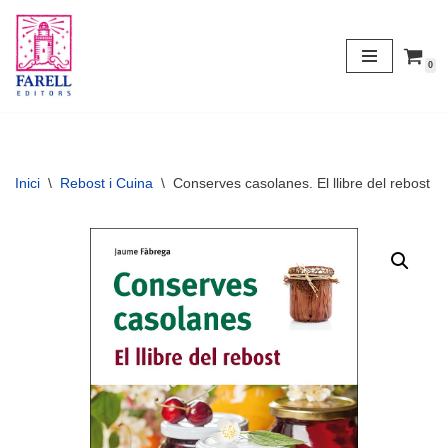
Vés
0
al
contingut
Inici
\
Rebost i Cuina
\
Conserves casolanes. El llibre del rebost