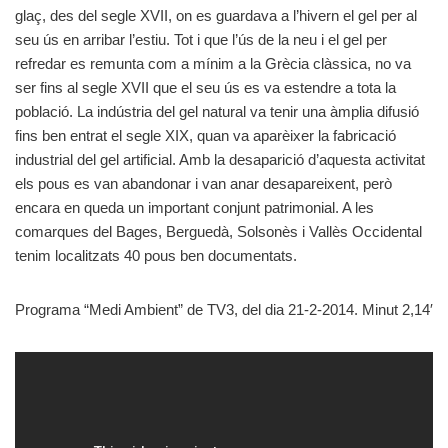
glaç, des del segle XVII, on es guardava a l’hivern el gel per al
seu ús en arribar l’estiu. Tot i que l’ús de la neu i el gel per
refredar es remunta com a mínim a la Grècia clàssica, no va
ser fins al segle XVII que el seu ús es va estendre a tota la
població. La indústria del gel natural va tenir una àmplia difusió
fins ben entrat el segle XIX, quan va aparèixer la fabricació
industrial del gel artificial. Amb la desaparició d’aquesta activitat
els pous es van abandonar i van anar desapareixent, però
encara en queda un important conjunt patrimonial. A les
comarques del Bages, Berguedà, Solsonès i Vallès Occidental
tenim localitzats 40 pous ben documentats.
Programa “Medi Ambient” de TV3, del dia 21-2-2014. Minut 2,14′