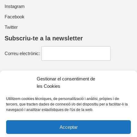
Instagram
Facebook
Twitter
Subscriu-te a la newsletter
Correu electrònic:
He llegit i estic d'acord amb la política de privacitat
Gestionar el consentiment de
les Cookies
Utilitzem cookies tècniques, de personalització i anàlisi, pròpies i de
tercers, que tracten dades de connexió i/o del dispositiu per a facilitar-li la
Contacte
navegació i analitzar estadístiques de l'ús de la web.
farell@farelleditors.cat
Acceptar
93 833 33 25