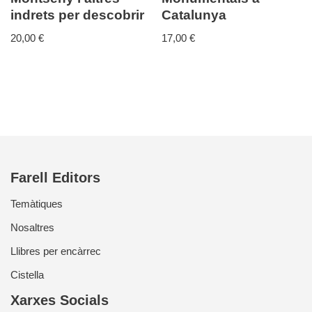
indrets per descobrir
Catalunya
20,00
€
17,00
€
Farell Editors
Temàtiques
Nosaltres
Llibres per encàrrec
Cistella
Xarxes Socials