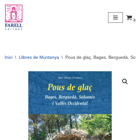
Vés
0
al
contingut
Inici
\
Llibres de Muntanya
\
Pous de glaç. Bages, Berguedà, Solso