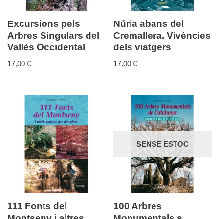
Excursions pels
Núria abans del
Arbres Singulars del
Cremallera. Vivències
Vallès Occidental
dels viatgers
17,00
€
17,00
€
SENSE ESTOC
111 Fonts del
100 Arbres
Montseny i altres
Monumentals a