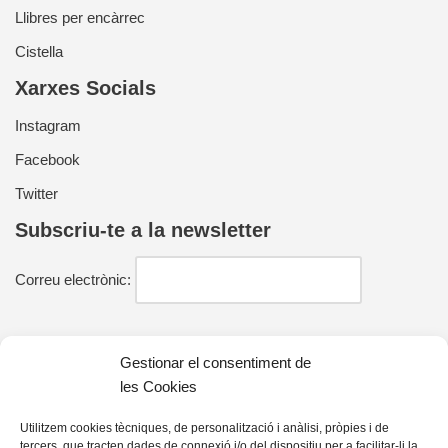
Llibres per encàrrec
Cistella
Xarxes Socials
Instagram
Facebook
Twitter
Subscriu-te a la newsletter
Correu electrònic:
He llegit i estic d'acord amb la política de privacitat
Gestionar el consentiment de
les Cookies
Utilitzem cookies tècniques, de personalització i anàlisi, pròpies i de
tercers, que tracten dades de connexió i/o del dispositiu per a facilitar-li la