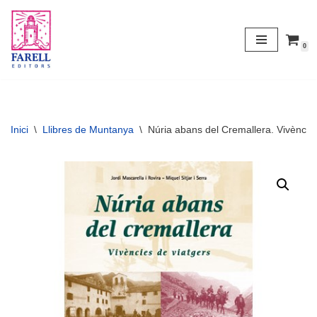
Vés
0
al
contingut
Inici
\
Llibres de Muntanya
\
Núria abans del Cremallera. Vivències