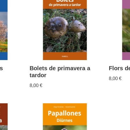
s
Bolets de primavera a
Flors d
tardor
8,00
€
8,00
€