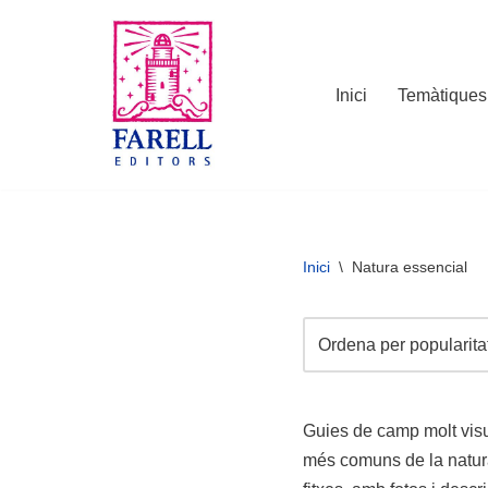
Vés
al
Inici
Temàtiques
contingut
Inici
\
Natura essencial
Guies de camp molt visua
més comuns de la natura