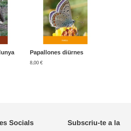
lunya
Papallones diürnes
8,00
€
es Socials
Subscriu-te a la