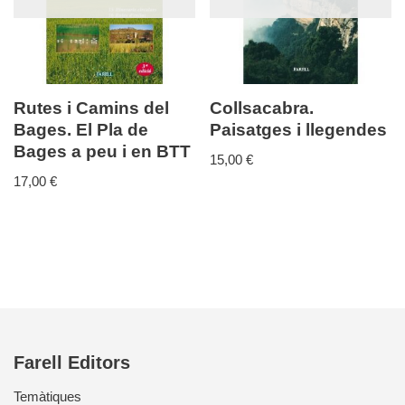
Rutes i Camins del
Collsacabra.
Bages. El Pla de
Paisatges i llegendes
Bages a peu i en BTT
15,00
€
17,00
€
Farell Editors
Temàtiques