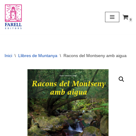
Vés
0
al
contingut
Inici
\
Llibres de Muntanya
\
Racons del Montseny amb aigua