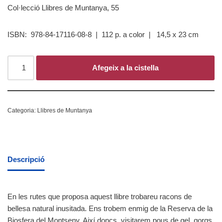
Col·lecció Llibres de Muntanya, 55
ISBN: 978-84-17116-08-8 | 112 p. a color | 14,5 x 23 cm
Afegeix a la cistella
Categoria:
Llibres de Muntanya
Descripció
En les rutes que proposa aquest llibre trobareu racons de
bellesa natural inusitada. Ens trobem enmig de la Reserva de la
Biosfera del Montseny. Així doncs, visitarem pous de gel, gorgs