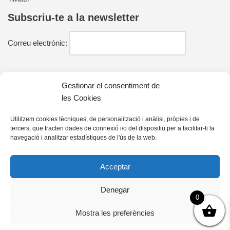
Subscriu-te a la newsletter
Correu electrònic:
He llegit i estic d'acord amb la política de privacitat
Gestionar el consentiment de
les Cookies
Utilitzem cookies tècniques, de personalització i anàlisi, pròpies i de
tercers, que tracten dades de connexió i/o del dispositiu per a facilitar-li la
Contacte
navegació i analitzar estadístiques de l'ús de la web.
farell@farelleditors.cat
Acceptar
93 833 33 25
Denegar
C/ Mossèn Joan Orriols, 79
0
08295 Sant Vicenç de Castellet (Barcelona)
Mostra les preferències