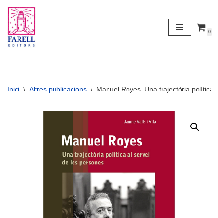
Vés
0
al
contingut
Inici
\
Altres publicacions
\
Manuel Royes. Una trajectòria política 