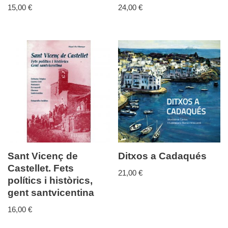
15,00
€
24,00
€
Sant Vicenç de
Ditxos a Cadaqués
Castellet. Fets
21,00
€
polítics i històrics,
gent santvicentina
16,00
€