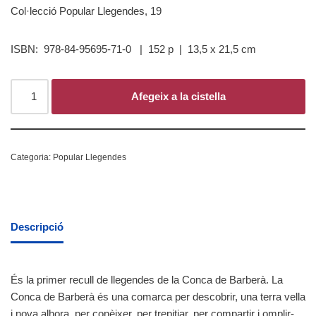
Col·lecció Popular Llegendes, 19
ISBN: 978-84-95695-71-0 | 152 p | 13,5 x 21,5 cm
Afegeix a la cistella
Categoria:
Popular Llegendes
Descripció
És la primer recull de llegendes de la Conca de Barberà. La
Conca de Barberà és una comarca per descobrir, una terra vella
i nova alhora, per conèixer, per trepitjar, per compartir i omplir-