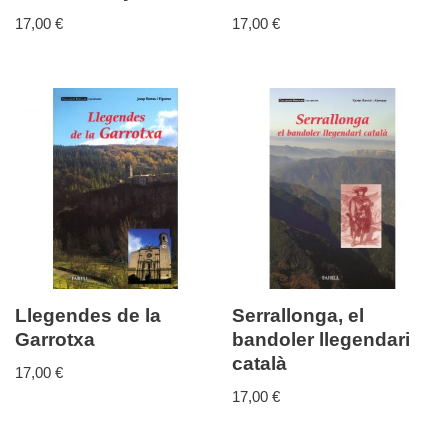
17,00
€
17,00
€
Llegendes de la
Serrallonga, el
Garrotxa
bandoler llegendari
català
17,00
€
17,00
€