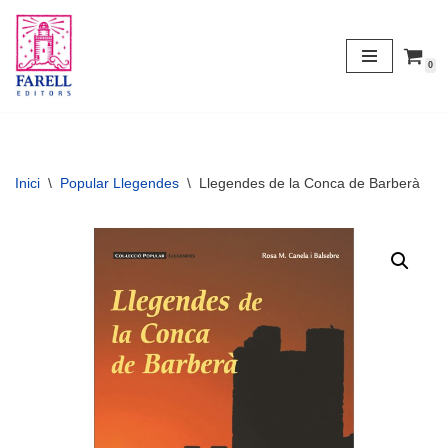
Vés
0
al
contingut
Inici
\
Popular Llegendes
\
Llegendes de la Conca de Barberà