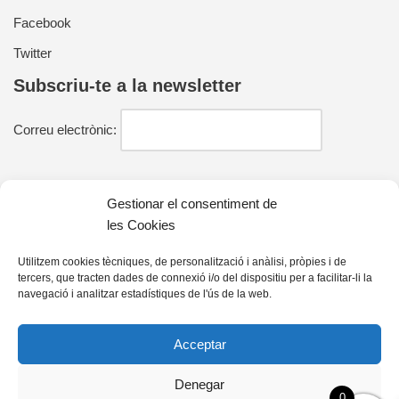
Facebook
Twitter
Subscriu-te a la newsletter
Correu electrònic:
He llegit i estic d'acord amb la política de privacitat
Gestionar el consentiment de
les Cookies
Utilitzem cookies tècniques, de personalització i anàlisi, pròpies i de
tercers, que tracten dades de connexió i/o del dispositiu per a facilitar-li la
Contacte
navegació i analitzar estadístiques de l'ús de la web.
farell@farelleditors.cat
Acceptar
93 833 33 25
Denegar
C/ Mossèn Joan Orriols, 79
0