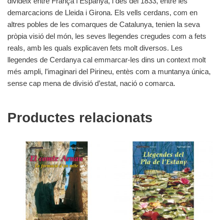
divideix entre França i Espanya, i des del 1833, entre les
demarcacions de Lleida i Girona. Els vells cerdans, com en
altres pobles de les comarques de Catalunya, tenien la seva
pròpia visió del món, les seves llegendes cregudes com a fets
reals, amb les quals explicaven fets molt diversos. Les
llegendes de Cerdanya cal emmarcar-les dins un context molt
més ampli, l’imaginari del Pirineu, entès com a muntanya única,
sense cap mena de divisió d’estat, nació o comarca.
Productes relacionats