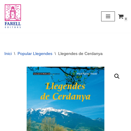
Vés
0
al
contingut
Inici
\
Popular Llegendes
\
Llegendes de Cerdanya