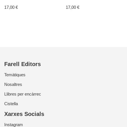
17,00
€
17,00
€
Farell Editors
Temàtiques
Nosaltres
Llibres per encàrrec
Cistella
Xarxes Socials
Instagram