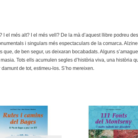
? I el més alt? I el més vell? De la mà d’aquest llibre podreu de
umentals i singulars més espectaculars de la comarca. Alzines i
nts que, de ben segur, us deixaran bocabadats. Alguns s’amague
a masia. Tots ells acumulen segles d’història viva, una història 
er damunt de tot, estimeu-los. S’ho mereixen.