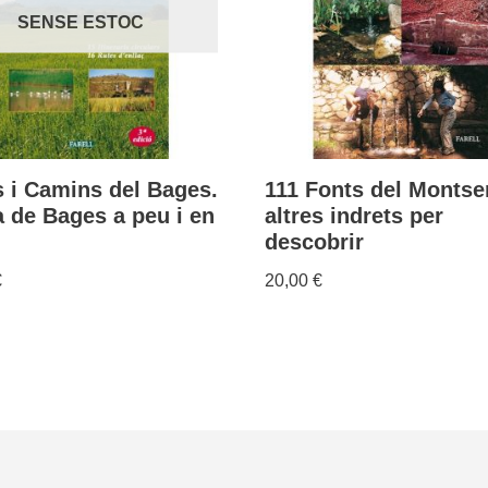
SENSE ESTOC
 i Camins del Bages.
111 Fonts del Montse
a de Bages a peu i en
altres indrets per
descobrir
€
20,00
€