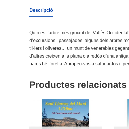
Descripció
Quin és l’arbre més gruixut del Vallès Occidental
d’excursions i passejades, alguns dels arbres mon
til·lers i oliveres… un munt de venerables gega
d’altres creixen a la plana o a redós d’una antig
pares bé l’orella. Apropeu-vos a saludar-los i, p
Productes relacionats