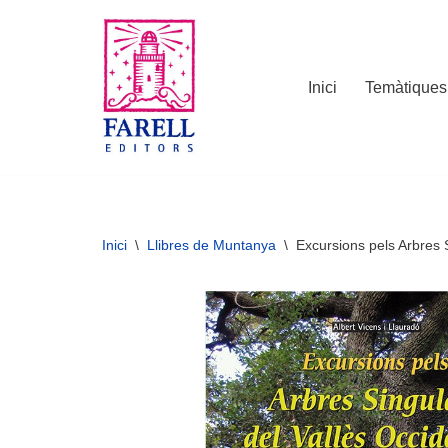
Vés
al
Inici
Temàtiques
contingut
Inici
\
Llibres de Muntanya
\
Excursions pels Arbres S