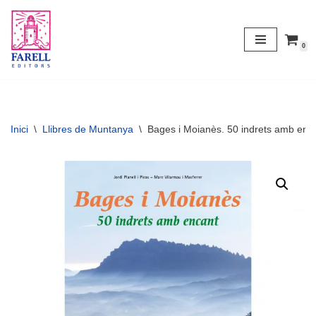
Vés
0
al
contingut
Inici
\
Llibres de Muntanya
\
Bages i Moianès. 50 indrets amb enc