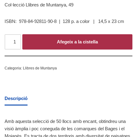
Col·lecció Llibres de Muntanya, 49
ISBN: 978-84-92811-90-8 | 128 p. a color | 14,5 x 23 cm
Afegeix a la cistella
Categoria:
Llibres de Muntanya
Descripció
Amb aquesta selecció de 50 llocs amb encant, obtindreu una
visió àmplia i poc coneguda de les comarques del Bages i el
Moianès. Es tracta de dos territoris amb diversitat de paisatges,