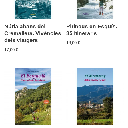
Núria abans del
Pirineus en Esquís.
Cremallera. Vivències
35 itineraris
dels viatgers
18,00
€
17,00
€