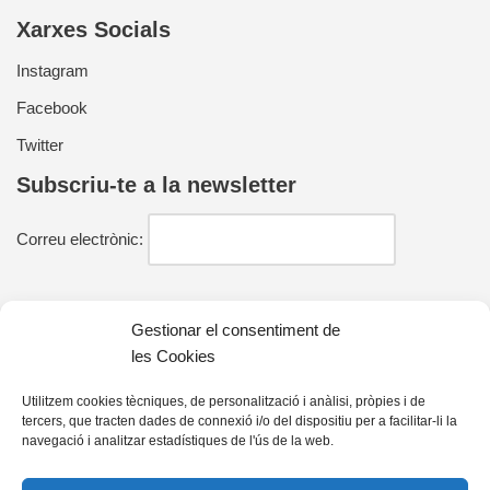
Xarxes Socials
Instagram
Facebook
Twitter
Subscriu-te a la newsletter
Correu electrònic:
He llegit i estic d'acord amb la política de privacitat
Gestionar el consentiment de
les Cookies
Utilitzem cookies tècniques, de personalització i anàlisi, pròpies i de
tercers, que tracten dades de connexió i/o del dispositiu per a facilitar-li la
Contacte
navegació i analitzar estadístiques de l'ús de la web.
farell@farelleditors.cat