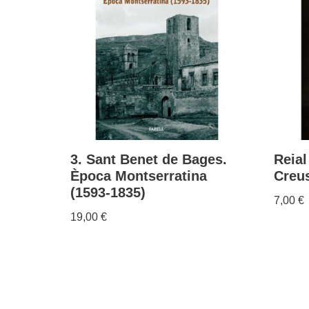
3. Sant Benet de Bages.
Reial
Època Montserratina
Creu
(1593-1835)
7,00
€
19,00
€