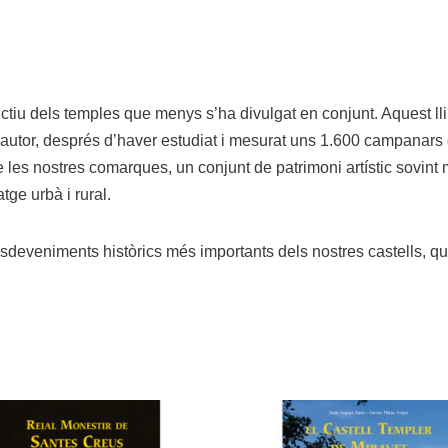
ctiu dels temples que menys s’ha divulgat en conjunt. Aquest lli
L’autor, després d’haver estudiat i mesurat uns 1.600 campanars 
e les nostres comarques, un conjunt de patrimoni artístic sovint m
atge urbà i rural.
deveniments històrics més importants dels nostres castells, que 