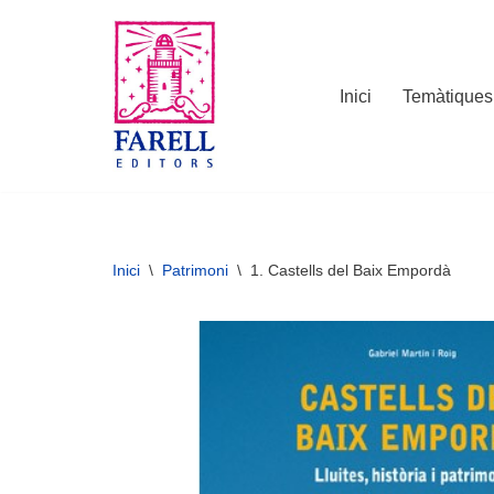
Vés
al
Inici
Temàtiques
contingut
Inici
\
Patrimoni
\
1. Castells del Baix Empordà