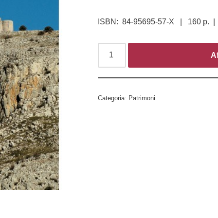
ISBN: 84-95695-57-X | 160 p. | 
Af
Categoria:
Patrimoni