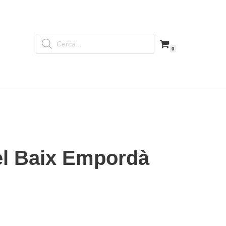
0
del Baix Empordà