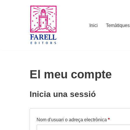
Vés
al
Inici
Temàtiques
contingut
El meu compte
Inicia una sessió
Nom d'usuari o adreça electrònica
*